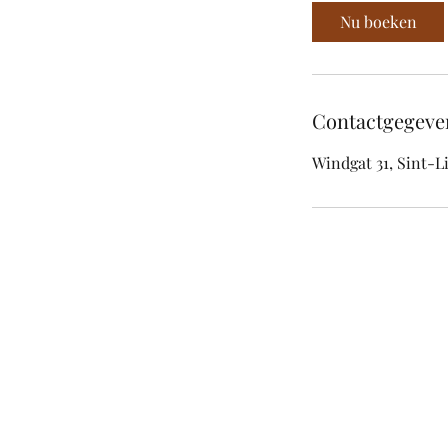
r
Nu boeken
Contactgegeve
Windgat 31, Sint-