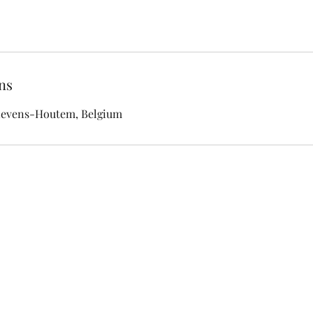
ns
Lievens-Houtem, Belgium
©2021 door Natalie Meersman Consulting BV