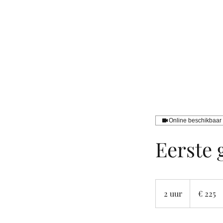
Online beschikbaar
Eerste 
225
euro
2 uur
2
€ 225
u
u